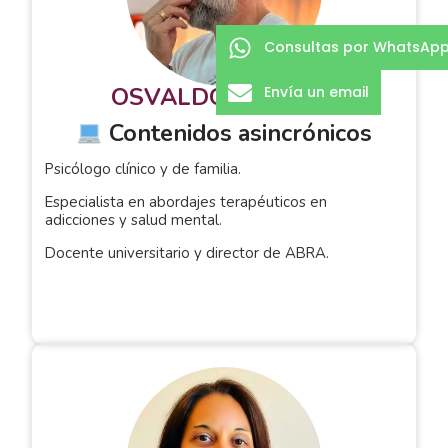
Consultas por WhatsAp
OSVALDO CHIARLO
Envía un email
Contenidos asincrónicos
Psicólogo clínico y de familia.
Especialista en abordajes terapéuticos en
adicciones y salud mental.
Docente universitario y director de ABRA.