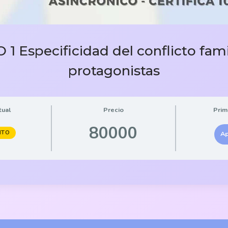
 Especificidad del conflicto famil
protagonistas
tual
Precio
Prim
80000
ITO
A