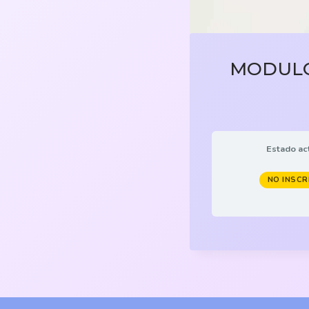
MODULO 1
Estado ac
NO INSCR