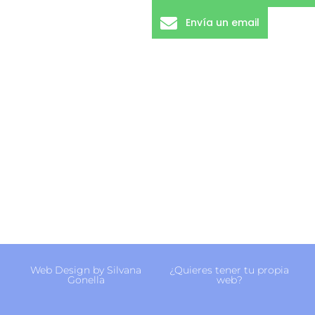
Envía un email
Web Design by Silvana
¿Quieres tener tu propia
Gonella
web?