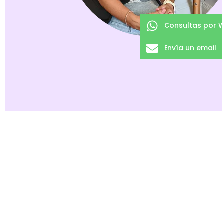
Consultas por
Envía un email