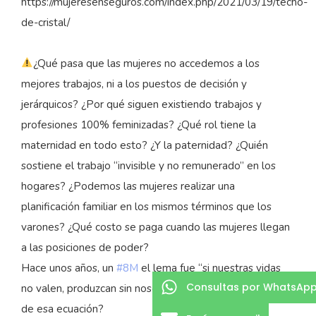
https://mujeresenseguros.com/index.php/2021/03/19/techo-
de-cristal/
¿Qué pasa que las mujeres no accedemos a los
mejores trabajos, ni a los puestos de decisión y
jerárquicos? ¿Por qué siguen existiendo trabajos y
profesiones 100% feminizadas? ¿Qué rol tiene la
maternidad en todo esto? ¿Y la paternidad? ¿Quién
sostiene el trabajo “invisible y no remunerado” en los
hogares? ¿Podemos las mujeres realizar una
planificación familiar en los mismos términos que los
varones? ¿Qué costo se paga cuando las mujeres llegan
a las posiciones de poder?
Hace unos años, un
#8M
el lema fue “si nuestras vidas
Consultas por WhatsAp
no valen, produzcan sin nosotras”. ¿Qué pasaría si salimos
de esa ecuación?