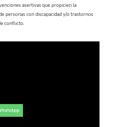
rvenciones asertivas que propicien la
 de personas con discapacidad y/o trastornos
e conflicto.
 WhatsApp