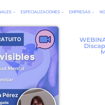
NALES
ESPECIALIZACIONES
EMPRESAS
N
WEBINA
Discap
M